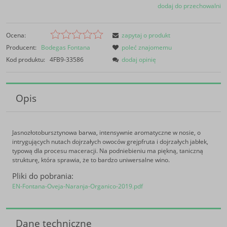
dodaj do przechowalni
Ocena:
zapytaj o produkt
Producent:
Bodegas Fontana
poleć znajomemu
Kod produktu:
4FB9-33586
dodaj opinię
Opis
Jasnozłotobursztynowa barwa, intensywnie aromatyczne w nosie, o
intrygujących nutach dojrzałych owoców grejpfruta i dojrzałych jabłek,
typową dla procesu maceracji. Na podniebieniu ma piękną, taniczną
strukturę, która sprawia, że to bardzo uniwersalne wino.
Pliki do pobrania:
EN-Fontana-Oveja-Naranja-Organico-2019.pdf
Dane techniczne