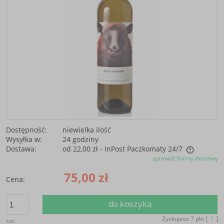
Dostępność:
niewielka ilość
Wysyłka w:
24 godziny
Dostawa:
od 22,00 zł
- InPost Paczkomaty 24/7
sprawdź formy dostawy
Cena nie zawiera ewentualnych kosztów płatności
75,00 zł
Cena:
do koszyka
Zyskujesz
7
pkt [
?
]
szt.