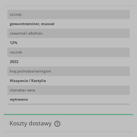
szczep
gewurztraminer, muscat
zawartość alkoholu
12%
rocznik
2022
kraj pochodzenia/region
Hiszpania / Kastylia
charakter wina
wytrawne
Koszty dostawy
Cena nie zawiera ewentualnych kosztów płatności