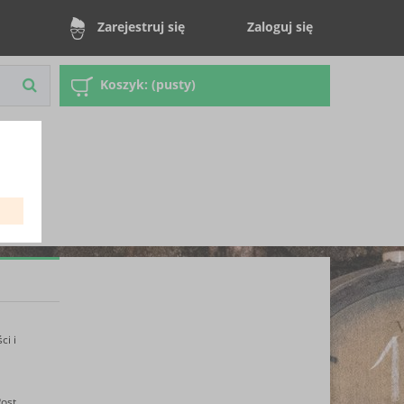
Zaloguj się
Zarejestruj się
Koszyk:
(pusty)
ci i
ost.