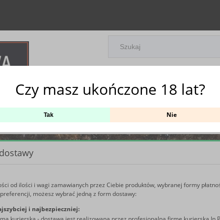
Czy masz ukończone 18 lat?
Częste pytania
O nas
Kontakt
Nie
Tak
 dostawy
ści od ilości i wagi zamawianych przez Ciebie produktów, wybranej formy płatnoś
preferencji, możesz wybrać jedną z form dostawy:
jszybciej i najbezpieczniej:
rma kurierska - dostawa jest realizowana przez profesjonalną firmę kurierską In P