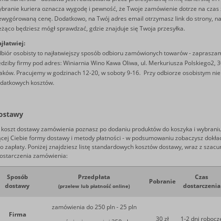
branie kuriera oznacza wygodę i pewność, że Twoje zamówienie dotrze na czas
ewygórowaną cenę. Dodatkowo, na Twój adres email otrzymasz link do strony, na
eżąco będziesz mógł sprawdzać, gdzie znajduje się Twoja przesyłka.
jłatwiej:
biór osobisty ­to najłatwiejszy sposób odbioru zamówionych towarów - zaprasza
edziby firmy pod adres: Winiarnia Wino Kawa Oliwa, ul. Merkuriusza Polskiego2, 
aków. Pracujemy w godzinach 12-20, w soboty 9-16. Przy odbiorze osobistym nie
datkowych kosztów.
dostawy
 koszt dostawy zamówienia poznasz po dodaniu produktów do koszyka i wybrani
ącej Ciebie formy dostawy i metody płatności - w podsumowaniu zobaczysz dokł
o zapłaty. Poniżej znajdziesz listę standardowych kosztów dostawy, wraz z sza
ostarczenia zamówienia:
Sposób
Przedpłata
Czas
Pobranie
dostawy
dostarczenia
(przelew lub płatność online)
zamówienia do 250 pln - 25 pln
Firma
30 zł
1-2 dni robocz