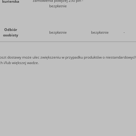
zamówienia powyżej 250 pln -
kurierska
bezpłatnie
Odbiór
bezpłatnie
bezpłatnie
-
osobisty
oszt dostawy może ulec zwiększeniu w przypadku produktów o niestandardowyc
h i/lub większej wadze.