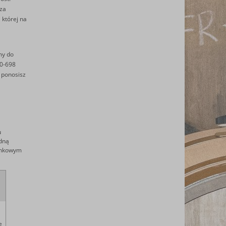
 za
 której na
my do
30-698
 ponosisz
u
adną
cunkowym
e