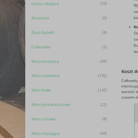
Porto i Madera
(10)
Wy
ni
bi
Akcesoria
(0)
Na
Duże butelki
(8)
Od
si
Kr
Czekolada
(5)
do
Wina Konesera
(46)
Koszt 
Wino czerwone
(192)
Całkowity
interesuj
Wino białe
(145)
wartość d
czasem d
Wino pomarańczowe
(22)
Wino różowe
(8)
Wino musujące
(44)