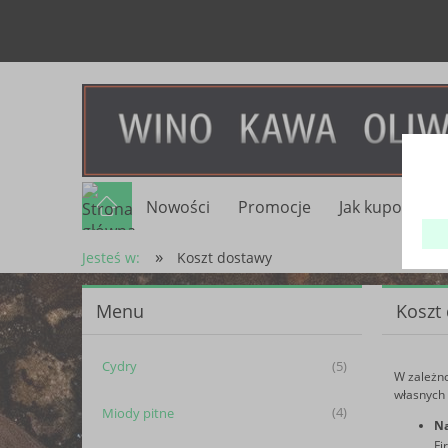
Nowości
Promocje
Jak kupować?
»
Jesteś w:
Koszt dostawy
Menu
Koszt
Cydry
(5)
W zależno
własnych 
Miody pitne
(4)
Na
Fi