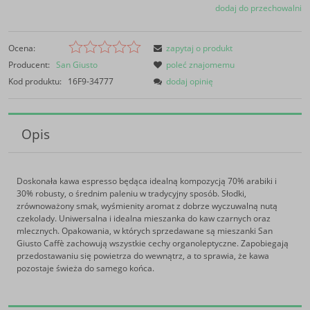
dodaj do przechowalni
Ocena:
zapytaj o produkt
Producent:
San Giusto
poleć znajomemu
Kod produktu:
16F9-34777
dodaj opinię
Opis
Doskonała kawa espresso będąca idealną kompozycją 70% arabiki i
30% robusty, o średnim paleniu w tradycyjny sposób. Słodki,
zrównoważony smak, wyśmienity aromat z dobrze wyczuwalną nutą
czekolady. Uniwersalna i idealna mieszanka do kaw czarnych oraz
mlecznych. Opakowania, w których sprzedawane są mieszanki San
Giusto Caffè zachowują wszystkie cechy organoleptyczne. Zapobiegają
przedostawaniu się powietrza do wewnątrz, a to sprawia, że kawa
pozostaje świeża do samego końca.