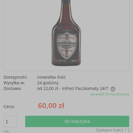
Dostępność:
niewielka ilość
Wysyłka w:
24 godziny
Dostawa:
od 22,00 zł
- InPost Paczkomaty 24/7
sprawdź formy dostawy
Cena nie zawiera ewentualnych kosztów płatności
60,00 zł
Cena:
do koszyka
Zyskujesz
6
pkt [
?
]
szt.