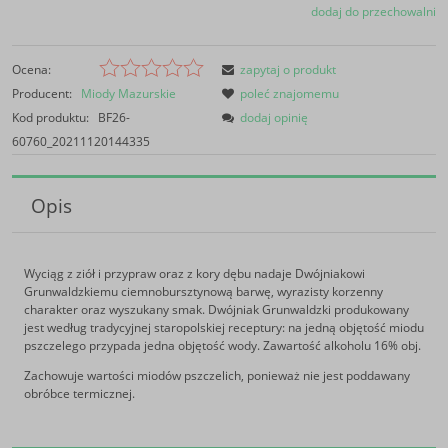
dodaj do przechowalni
Ocena:
zapytaj o produkt
Producent:
Miody Mazurskie
poleć znajomemu
Kod produktu:
BF26-
dodaj opinię
60760_20211120144335
Opis
Wyciąg z ziół i przypraw oraz z kory dębu nadaje Dwójniakowi
Grunwaldzkiemu ciemnobursztynową barwę, wyrazisty korzenny
charakter oraz wyszukany smak. Dwójniak Grunwaldzki produkowany
jest według tradycyjnej staropolskiej receptury: na jedną objętość miodu
pszczelego przypada jedna objętość wody. Zawartość alkoholu 16% obj.
Zachowuje wartości miodów pszczelich, ponieważ nie jest poddawany
obróbce termicznej.